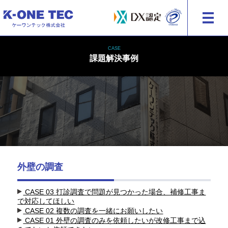
建物・外装の総合メンテナンス ケーワンテック株式会社
CASE
課題解決事例
外壁の調査
CASE 03
打診調査で問題が見つかった場合、補修工事ま
で対応してほしい
CASE 02
複数の調査を一緒にお願いしたい
CASE 01
外壁の調査のみを依頼したいが改修工事まで込