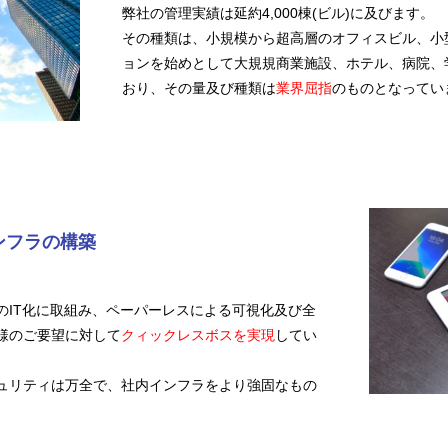
弊社の管理実績は延約4,000棟(ビル)に及びます。
その種類は、小規模から超高層のオフィスビル、小
ョンを始めとして大規規商業施設、ホテル、病院、
おり、その量及び種類は
業界屈指
のものとなってい
ンフラの構築
のIT化に取組み、ペーパーレスによる可視化及び全
様のご要望に対して
クィックレスボスを実現
してい
ュリティは万全で、社内インフラをより強固なもの