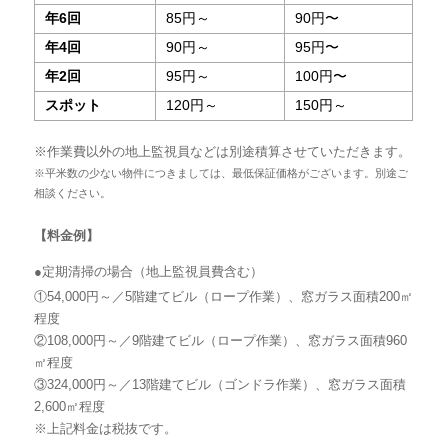
年6回
85円～
90円〜
年4回
90円～
95円〜
年2回
95円～
100円〜
スポット
120円～
150円～
※作業費以外の地上監視員などは別途積算させていただきます。
※平米数の少ない物件につきましては、最低保証価格がございます。別途ご
相談ください。
【料金例】
●定期清掃の場合（地上監視員費含む）
①54,000円～／5階建てビル（ロープ作業）、窓ガラス面積200㎡
程度
②108,000円～／9階建てビル（ロープ作業）、窓ガラス面積960
㎡程度
③324,000円～／13階建てビル（ゴンドラ作業）、窓ガラス面積
2,600㎡程度
※上記料金は税抜です。