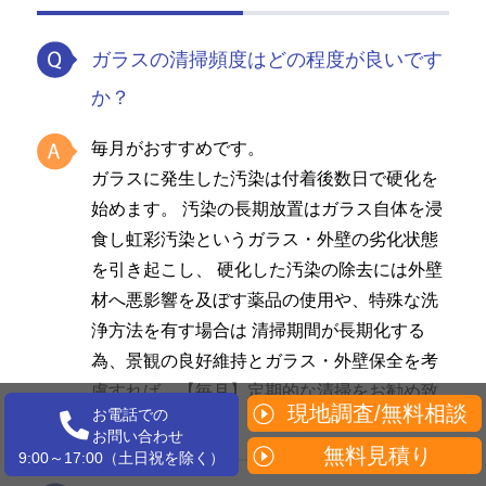
ガラスの清掃頻度はどの程度が良いです
か？
毎月がおすすめです。
ガラスに発生した汚染は付着後数日で硬化を
始めます。 汚染の長期放置はガラス自体を浸
食し虹彩汚染というガラス・外壁の劣化状態
を引き起こし、 硬化した汚染の除去には外壁
材へ悪影響を及ぼす薬品の使用や、特殊な洗
浄方法を有す場合は 清掃期間が長期化する
為、景観の良好維持とガラス・外壁保全を考
慮すれば、【毎月】定期的な清掃をお勧め致
現地調査/無料相談
お電話での
します。
お問い合わせ
無料見積り
9:00～17:00（土日祝を除く）