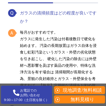
ガラスの清掃頻度はどの程度が良いです
か？
毎月がおすすめです。
ガラスに発生した汚染は付着後数日で硬化を
始めます。 汚染の長期放置はガラス自体を浸
食し虹彩汚染というガラス・外壁の劣化状態
を引き起こし、 硬化した汚染の除去には外壁
材へ悪影響を及ぼす薬品の使用や、特殊な洗
浄方法を有す場合は 清掃期間が長期化する
為、景観の良好維持とガラス・外壁保全を考
慮すれば、【毎月】定期的な清掃をお勧め致
現地調査/無料相談
お電話での
します。
お問い合わせ
無料見積り
9:00～17:00（土日祝を除く）