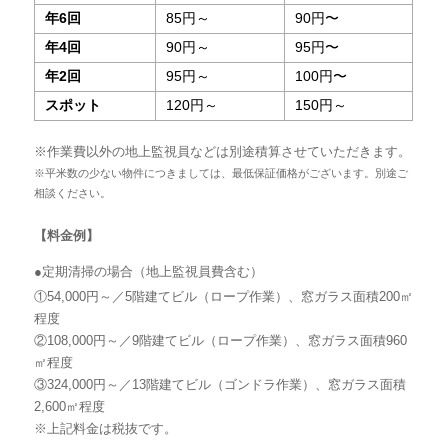
年6回
85円～
90円〜
年4回
90円～
95円〜
年2回
95円～
100円〜
スポット
120円～
150円～
※作業費以外の地上監視員などは別途積算させていただきます。
※平米数の少ない物件につきましては、最低保証価格がございます。別途ご
相談ください。
【料金例】
●定期清掃の場合（地上監視員費含む）
①54,000円～／5階建てビル（ロープ作業）、窓ガラス面積200㎡
程度
②108,000円～／9階建てビル（ロープ作業）、窓ガラス面積960
㎡程度
③324,000円～／13階建てビル（ゴンドラ作業）、窓ガラス面積
2,600㎡程度
※上記料金は税抜です。