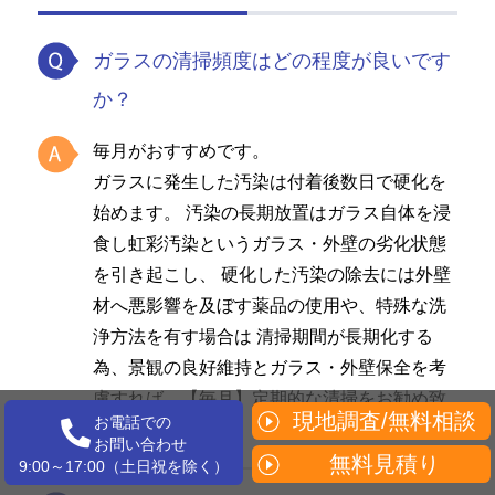
ガラスの清掃頻度はどの程度が良いです
か？
毎月がおすすめです。
ガラスに発生した汚染は付着後数日で硬化を
始めます。 汚染の長期放置はガラス自体を浸
食し虹彩汚染というガラス・外壁の劣化状態
を引き起こし、 硬化した汚染の除去には外壁
材へ悪影響を及ぼす薬品の使用や、特殊な洗
浄方法を有す場合は 清掃期間が長期化する
為、景観の良好維持とガラス・外壁保全を考
慮すれば、【毎月】定期的な清掃をお勧め致
現地調査/無料相談
お電話での
します。
お問い合わせ
無料見積り
9:00～17:00（土日祝を除く）