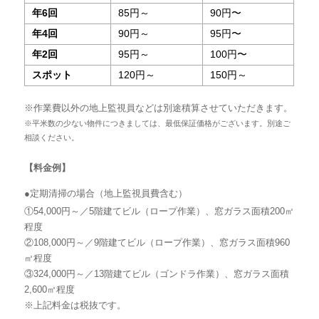
年6回
85円～
90円〜
年4回
90円～
95円〜
年2回
95円～
100円〜
スポット
120円～
150円～
※作業費以外の地上監視員などは別途積算させていただきます。
※平米数の少ない物件につきましては、最低保証価格がございます。別途ご
相談ください。
【料金例】
●定期清掃の場合（地上監視員費含む）
①54,000円～／5階建てビル（ロープ作業）、窓ガラス面積200㎡
程度
②108,000円～／9階建てビル（ロープ作業）、窓ガラス面積960
㎡程度
③324,000円～／13階建てビル（ゴンドラ作業）、窓ガラス面積
2,600㎡程度
※上記料金は税抜です。